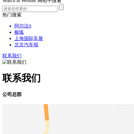
Search in Website
网站中搜索
热门搜索
阿尔法S
极狐
上海国际车展
北京汽车报
联系我们
联系我们
公司总部