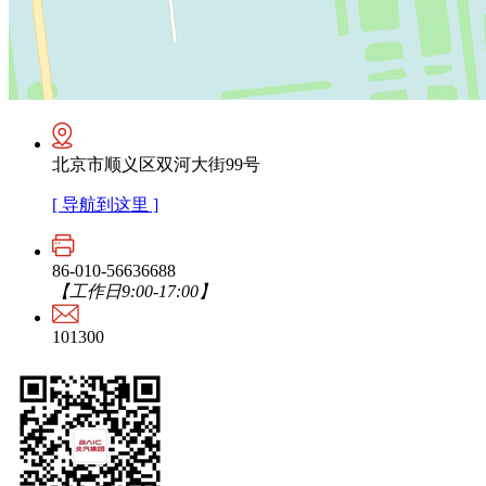
北京市顺义区双河大街99号
[ 导航到这里 ]
86-010-56636688
【工作日9:00-17:00】
101300