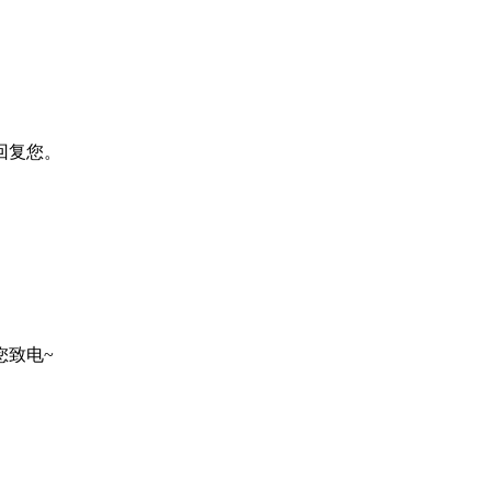
回复您。
您致电~