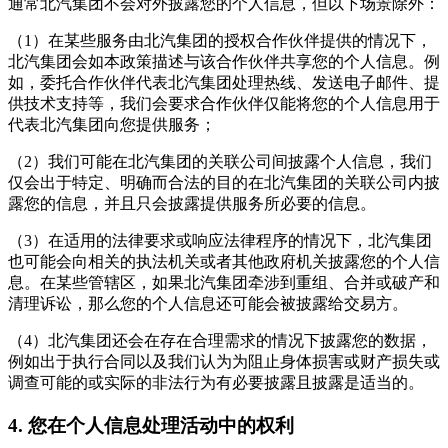
通常北汽集团不会对外披露您的个人信息，但以下场景除外：
（1）在某些服务由北汽集团的授权合作伙伴提供的情况下，
北汽集团会如本政策描述与该合作伙伴共享您的个人信息。例
如，委托合作伙伴代表北汽集团处理热线、发送电子邮件、提
供技术支持等，我们会要求合作伙伴仅能将您的个人信息用于
代表北汽集团向您提供服务；
（2）我们可能在北汽集团的关联公司间披露个人信息，我们
仅会出于特定、明确而合法的目的在北汽集团的关联公司内披
露您的信息，并且只会披露提供服务所必要的信息。
（3）在适用的法律要求或响应法律程序的情况下，北汽集团
也可能会向相关的执法机关或者其他政府机关披露您的个人信
息。在某些管辖区，如果北汽集团牵涉到重组、合并或破产和
清理诉讼，那么您的个人信息还可能会被披露给交易方。
（4）北汽集团还会在存在合理需求的情况下披露您的数据，
例如出于执行合同以及我们认为为阻止身体损害或财产损失或
调查可能的或实际的非法行为有必要披露且披露是适当的。
4. 您在个人信息处理活动中的权利