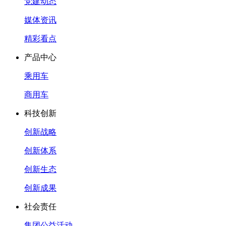
党建动态
媒体资讯
精彩看点
产品中心
乘用车
商用车
科技创新
创新战略
创新体系
创新生态
创新成果
社会责任
集团公益活动