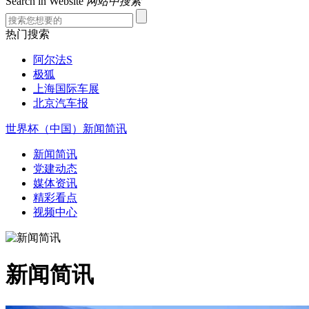
Search in Website
网站中搜索
热门搜索
阿尔法S
极狐
上海国际车展
北京汽车报
世界杯（中国）
新闻简讯
新闻简讯
党建动态
媒体资讯
精彩看点
视频中心
新闻简讯