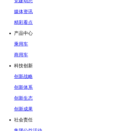
党建动态
媒体资讯
精彩看点
产品中心
乘用车
商用车
科技创新
创新战略
创新体系
创新生态
创新成果
社会责任
集团公益活动