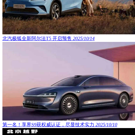
北汽极狐全新阿尔法T5 开启预售
2025/10/14
第一名！享界S9获权威认证，尽显技术实力
2025/10/10