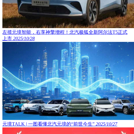
左揽元境智能，右享神擎增程！北汽极狐全新阿尔法T5正式
上市
2025/10/28
元境TALK | 一图看懂北汽元境的“前世今生”
2025/10/27