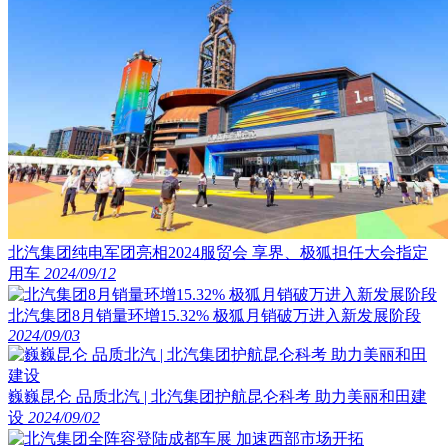
北汽集团纯电军团亮相2024服贸会 享界、极狐担任大会指定
用车
2024/09/12
北汽集团8月销量环增15.32% 极狐月销破万进入新发展阶段
2024/09/03
巍巍昆仑 品质北汽 | 北汽集团护航昆仑科考 助力美丽和田建
设
2024/09/02