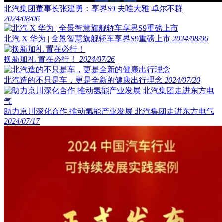
北汽集团董事长张建勇：享界S9 夫唯大雅 卓尔不群
2024/08/06
北汽 X 华为 | 全景智慧旗舰轿车享界S9重磅上市
2024/08/06
换新加礼 置在必行！
2024/07/26
北汽造的不只是车，更是全新的健康出行理念
2024/07/20
助力京川深化合作 推动氢能产业发展 北汽集团走进东方电气
2024/07/17