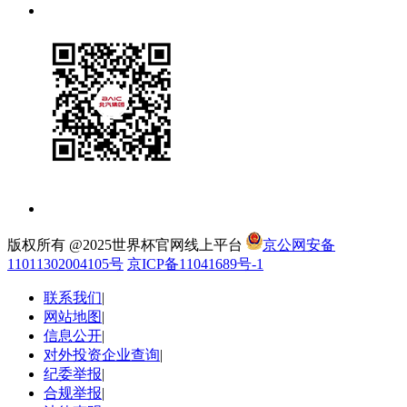
版权所有 @2025世界杯官网线上平台
京公网安备
11011302004105号
京ICP备11041689号-1
联系我们
|
网站地图
|
信息公开
|
对外投资企业查询
|
纪委举报
|
合规举报
|