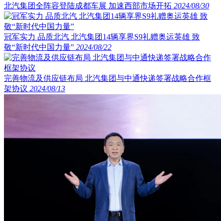
北汽集团全阵容登陆成都车展 加速西部市场开拓
2024/08/30
冠军实力 品质北汽 北汽集团14辆享界S9礼赠奥运英雄 致
敬“新时代中国力量”
2024/08/22
完善物流及供应链布局 北汽集团与中通快递签署战略合作框
架协议
2024/08/13