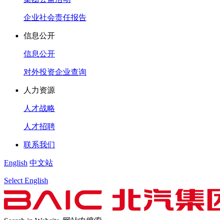
企业社会责任报告
信息公开
信息公开
对外投资企业查询
人力资源
人才战略
人才招聘
联系我们
English
中文站
Select English