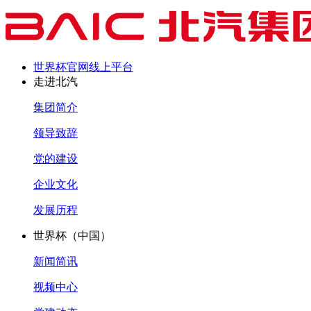
世界杯官网线上平台
走进北汽
集团简介
领导致辞
党的建设
企业文化
发展历程
世界杯（中国）
新闻简讯
视频中心