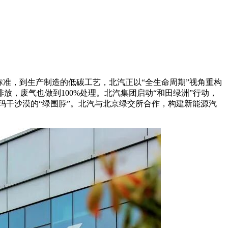
准，到生产制造的低碳工艺，北汽正以“全生命周期”视角重构
，废气也做到100%处理。北汽集团启动“和田绿洲”行动，
玛干沙漠的“绿围脖”。北汽与北京绿交所合作，构建新能源汽