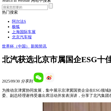
Search in Website
网站中搜索
热门搜索
阿尔法S
极狐
上海国际车展
北京汽车报
世界杯（中国）
新闻简讯
北汽获选北京市属国企ESG十
2025/09/30
分享到
为推动京津冀协同发展，集中展示京津冀国资企业在ESG领域的
委、副总经理谢伟受邀出席活动并发表演讲，分享了北汽集团在