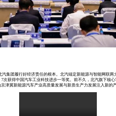
北汽集团履行好经济责任的根本。北汽锚定新能源与智能网联两
亿元，7次获得中国汽车工业科技进步一等奖。前不久，北汽旗下
破，为京津冀新能源汽车产业高质量发展与新质生产力发展注入新的