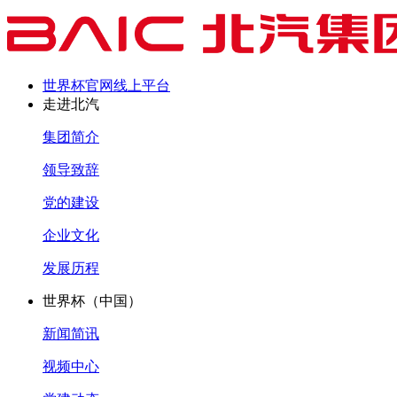
世界杯官网线上平台
走进北汽
集团简介
领导致辞
党的建设
企业文化
发展历程
世界杯（中国）
新闻简讯
视频中心