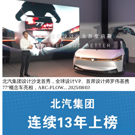
北汽集团设计沙龙首秀，全球设计VP、首席设计师罗伟基携
77°概念车亮相，ARC-FLOW...
2025/08/03