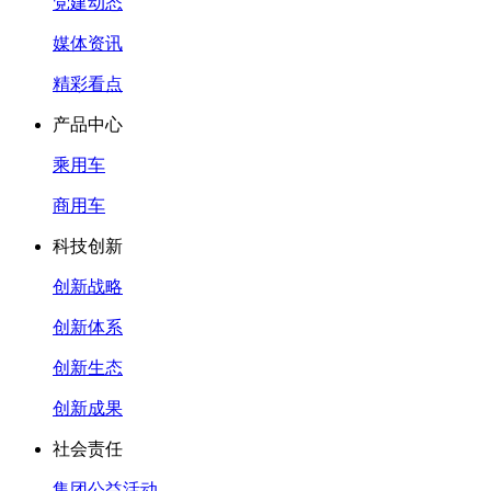
党建动态
媒体资讯
精彩看点
产品中心
乘用车
商用车
科技创新
创新战略
创新体系
创新生态
创新成果
社会责任
集团公益活动