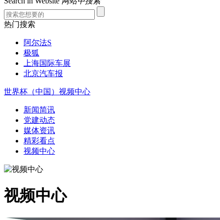
Search in Website
网站中搜索
热门搜索
阿尔法S
极狐
上海国际车展
北京汽车报
世界杯（中国）
视频中心
新闻简讯
党建动态
媒体资讯
精彩看点
视频中心
视频中心