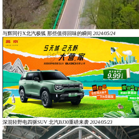
与辉同行X北汽极狐 那些值得回味的瞬间
2024/05/24
深混轻野电四驱SUV 北汽BJ30重磅来袭
2024/05/23