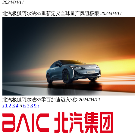
2024/04/11
北汽极狐阿尔法S5重新定义全球量产风阻极限
2024/04/11
北汽极狐阿尔法S5零百加速迈入3秒
2024/04/11
‹
1
2
3
4
5
6
7
8
9
›